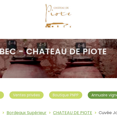
BEC - CHATEAU DE PIOTE
s
Ventes privées
Boutique PNPP
Annuaire vign
Bordeaux Supérieur
CHATEAU DE PIOTE
Cuvée J