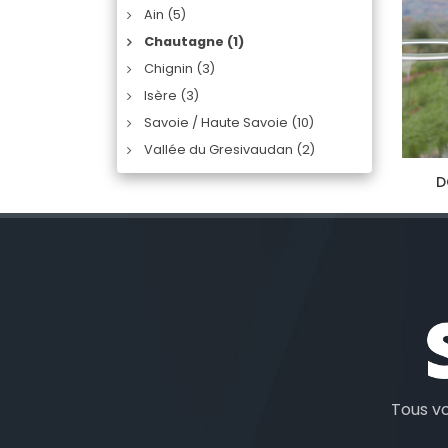
Ain (5)
Chautagne (1)
Chignin (3)
Isère (3)
Savoie / Haute Savoie (10)
Vallée du Gresivaudan (2)
D
Tous v