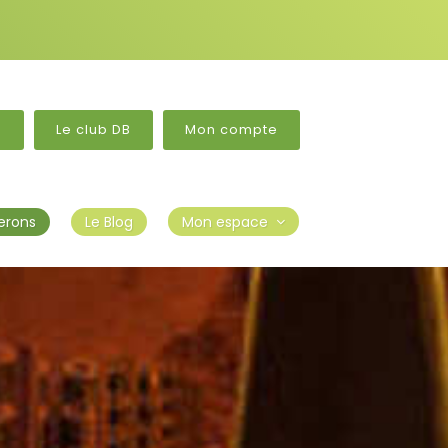
?
Le club DB
Mon compte
erons
Le Blog
Mon espace