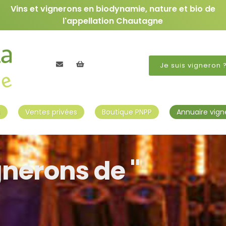
Vins et vignerons en biodynamie, nature et bio de
l'appellation Chautagne
Contactez nous
Mon panier
Je suis vigneron 
s
Ventes privées
Boutique PNPP
Annuaire vign
gnerons de "