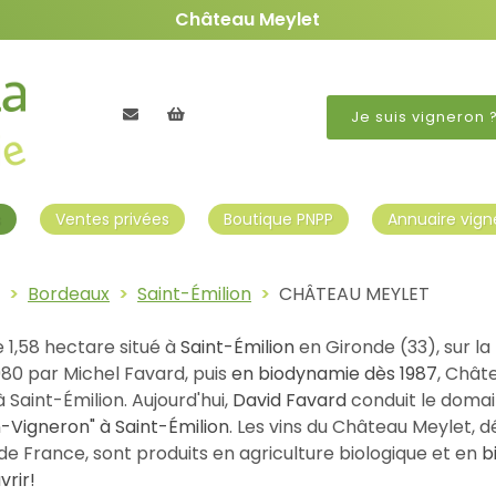
Château Meylet
Contactez nous
Mon panier
Je suis vigneron 
s
Ventes privées
Boutique PNPP
Annuaire vign
Bordeaux
Saint-Émilion
CHÂTEAU MEYLET
 1,58 hectare situé à
Saint-Émilion
en Gironde (33), sur la
980 par Michel Favard, puis
en biodynamie dès 1987
, Chât
 Saint-Émilion. Aujourd'hui,
David Favard
conduit le doma
an-Vigneron" à Saint-Émilion
. Les vins du Château Meylet, d
de France, sont produits en agriculture biologique et en
b
rir!