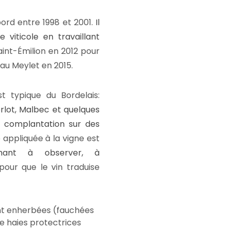
bord entre 1998 et 2001.
Il
viticole en travaillant
 Saint-Émilion en 2012 pour
au Meylet en 2015.
 typique du Bordelais:
lot, Malbec et quelques
n complantation sur des
e appliquée à la vigne est
achant à observer, à
our que le vin traduise
ont enherbées (fauchées
e haies protectrices