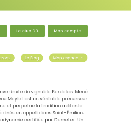
?
Le club DB
Mon compte
erons
Le Blog
Mon espace
 rive droite du vignoble Bordelais. Mené
eau Meylet est un véritable précurseur
ine et
perpetue la tradition militante
éclinés en appellations Saint-Émilion,
iodynamie certifiée par Demeter
.
Un