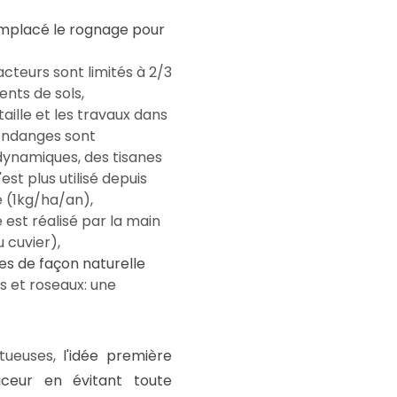
remplacé le rognage pour
acteurs sont limités à 2/3
ents de sols,
a taille et les travaux dans
 vendanges sont
odynamiques, des tisanes
'est plus utilisé depuis
e (1kg/ha/an),
 est réalisé par la main
u cuvier),
ées de façon naturelle
s et roseaux: une
ctueuses,
l'idée première
ceur en évitant toute