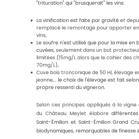
"trituration" qui "brusquerait" les vins
:
La vinification est faite par gravité
et depui
remplacé le remontage pour apporter enc
vins,
Le soufre n'est utilisé que pour la mise en 
cuvées
, seulement dans un but protecteur
limitées (15mg/L alors que le cahier des 
70mg/L),
Cuve bois tronconique de 50 Hl, élevage e
jeanne,...
le choix de l'élevage est fait selon
propre ressenti du vigneron
.
Selon ces principes appliqués à la vigne
du Château Meylet élabore
différente
Saint-Émilion et Saint-Émilion Grand Cr
biodynamiques, remarquables de finesse e