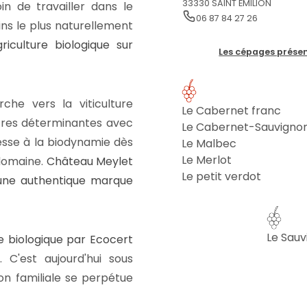
33330 SAINT EMILION
in de travailler dans le
06 87 84 27 26
ins le plus naturellement
riculture biologique sur
Les cépages présen
he vers la viticulture
Le Cabernet franc
tres déterminantes avec
Le Cabernet-Sauvigno
resse à la biodynamie dès
Le Malbec
Le Merlot
 domaine.
Château Meylet
Le petit verdot
 une authentique marque
Le Sauv
re biologique par Ecocert
. C'est aujourd'hui sous
ion familiale se perpétue