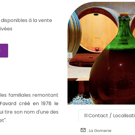
disponibles à la vente
rivées
i
oles familiales remontant
 Favard créé en 1978 le
qui tire son nom d'une des
Contact / Localisa
t".
: La Gomerie