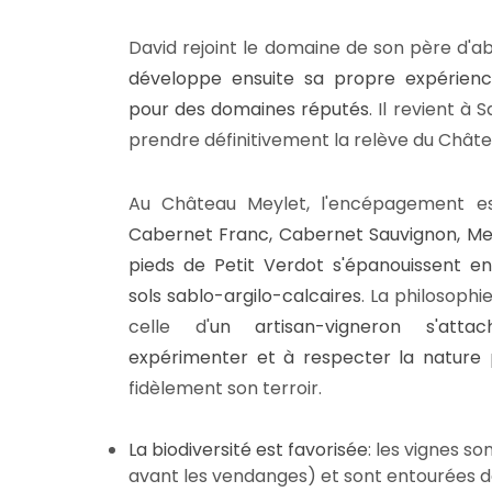
David rejoint le domaine de son père d'a
développe ensuite sa propre expérience 
pour des domaines réputés
. Il revient à
prendre définitivement la relève du Châte
Au Château Meylet, l'encépagement est
Cabernet Franc, Cabernet Sauvignon, Mer
pieds de Petit Verdot s'épanouissent e
sols sablo-argilo-calcaires
. La philosophi
celle d'
un artisan-vigneron s'att
expérimenter et à respecter la nature
p
fidèlement son terroir.
La biodiversité est favorisée
: les vignes s
avant les vendanges) et sont entourées d