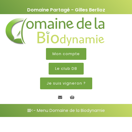
Domaine Partagé - Gilles Berlioz
Mon compte
Le club DB
Je suis vigneron ?
Contactez nous
Mon panier
<- Menu Domaine de la Biodynamie