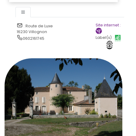
Site internet :
: Route de Luxe
16230 Villognon
Label(s) :
0602161745