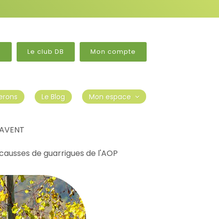
?
Le club DB
Mon compte
erons
Le Blog
Mon espace
RAVENT
 causses de guarrigues de l'AOP