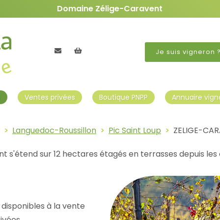
Domaine Zélige-Caravent
Contactez nous
Mon panier
Je suis vigneron 
s
Ventes privées
Boutique PNPP
Annuaire vign
Languedoc-Roussillon
Pic Saint Loup
ZELIGE-CA
 s'étend sur 12 hectares étagés en terrasses depuis les
disponibles à la vente
rivées