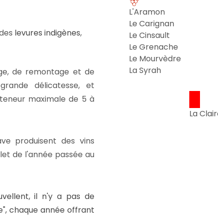
L'Aramon
Le Carignan
 des
levures indigènes
,
Le Cinsault
Le Grenache
Le Mourvèdre
La Syrah
age, de remontage et de
grande délicatesse, et
e teneur maximale de 5 à
La Clai
ve produisent des vins
flet de l'année passée au
vellent, il n'y a pas de
re", chaque année offrant