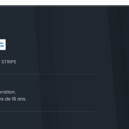
r
STRIPE
ration.
ns de 18 ans.