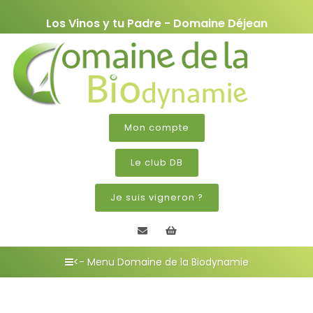
Los Vinos y tu Padre - Domaine Déjean
Mon compte
Le club DB
Je suis vigneron ?
Contactez nous
Mon panier
<- Menu Domaine de la Biodynamie