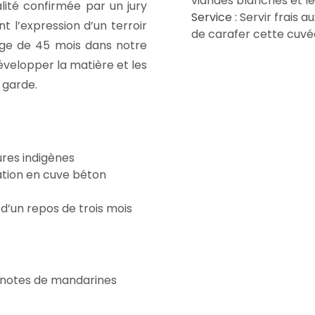
viandes blanches et l
alité confirmée par un jury
Service :
Servir frais au
 l’expression d’un terroir
de carafer cette cuvée
age de 45 mois dans notre
elopper la matière et les
 garde.
ures indigènes
ation en cuve béton
e d’un repos de trois mois
s notes de mandarines