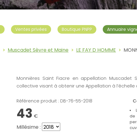
s
Ventes privées
Boutique PNPP
Annuaire vign
Muscadet Sèvre et Maine
LE FAY D HOMME
MONN
Bouteille : MONNIÈRES SAINT FIAC
Monnières Saint Fiacre en appellation Muscadet 
collective visant à obtenir une Appellation à l’échel
Référence produit : DB-76-55-
2018
C
43
€
de 
per
Millésime :
cuv