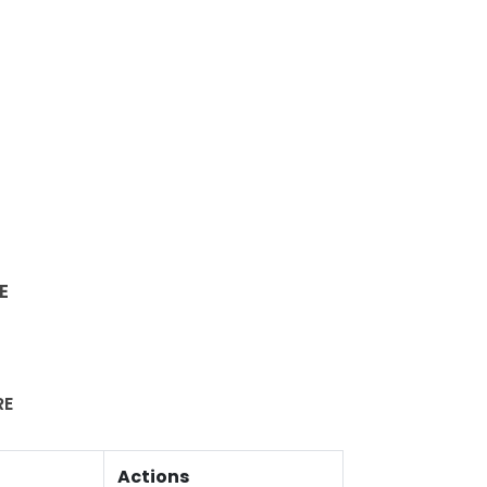
E
RE
Actions