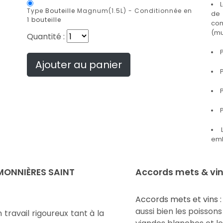
Type
Bouteille
Magnum(1.5L) -
Conditionnée en
de 
1 bouteille
co
(mu
Quantité :
P
Ajouter au panier
P
P
P
emb
 MONNIÈRES SAINT
Accords mets & vi
Accords mets et vins :
aussi bien les poisson
 travail rigoureux tant à la