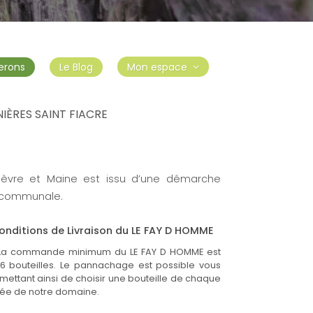
erons
Le Blog
Mon espace
IÈRES SAINT FIACRE
RE - LE FAY D HOMME
Sèvre et Maine est issu d’une démarche
le communale.
onditions de Livraison du LE FAY D HOMME
La commande minimum du LE FAY D HOMME est
6 bouteilles. Le pannachage est possible vous
mettant ainsi de choisir une bouteille de chaque
ée de notre domaine.