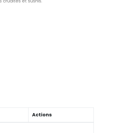
s crudités et sushis.
Actions