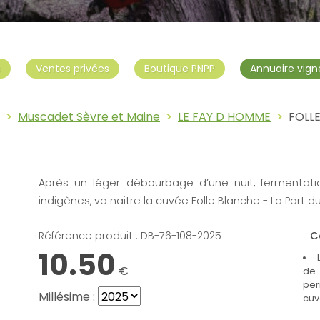
s
Ventes privées
Boutique PNPP
Annuaire vign
Muscadet Sèvre et Maine
LE FAY D HOMME
FOLL
Bouteille : FOLLE BLANCHE - LE F
Après un léger débourbage d’une nuit, fermentatio
indigènes, va naitre la cuvée Folle Blanche - La Part du 
Référence produit : DB-76-108-
2025
C
10.50
€
de 
per
Millésime :
cuv