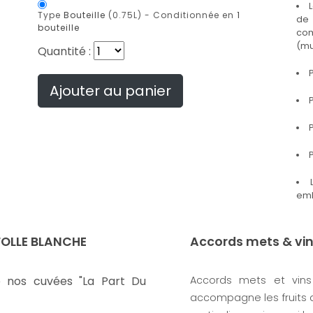
Type
Bouteille
(0.75L) -
Conditionnée en
1
de 
bouteille
co
(mu
Quantité :
P
Ajouter au panier
P
P
P
emb
 FOLLE BLANCHE
Accords mets & vi
e nos cuvées "La Part Du
Accords mets et vins 
accompagne les fruits 