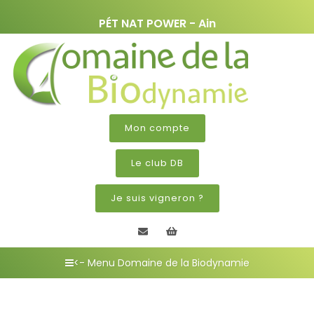
PÉT NAT POWER - Ain
Mon compte
Le club DB
Je suis vigneron ?
Contactez nous
Mon panier
<- Menu Domaine de la Biodynamie