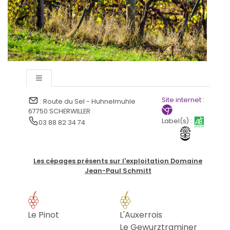
Site internet :
: Route du Sel - Huhnelmuhle
67750 SCHERWILLER
Label(s) :
03 88 82 34 74
Les cépages présents sur l'exploitation Domaine
Jean-Paul Schmitt
Le Pinot
L'Auxerrois
Le Gewurztraminer