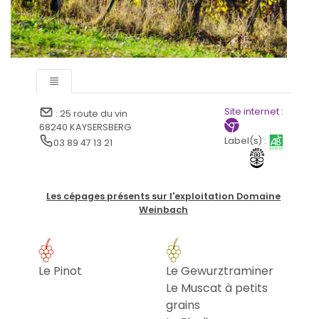
Site internet :
: 25 route du vin
68240 KAYSERSBERG
Label(s) :
03 89 47 13 21
Les cépages présents sur l'exploitation Domaine
Weinbach
Le Pinot
Le Gewurztraminer
Le Muscat à petits
grains