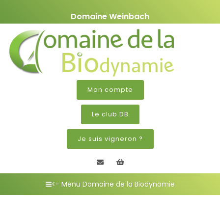
Domaine Weinbach
Mon compte
Le club DB
Je suis vigneron ?
Contactez nous
Mon panier
<- Menu Domaine de la Biodynamie