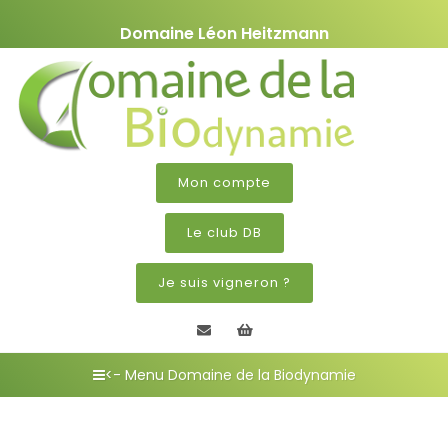
Domaine Léon Heitzmann
Mon compte
Le club DB
Je suis vigneron ?
Contactez nous
Mon panier
<- Menu Domaine de la Biodynamie