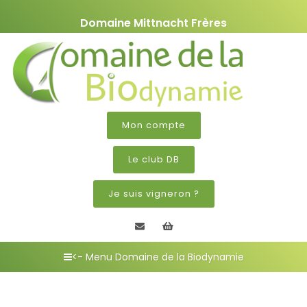
Domaine Mittnacht Frères
Mon compte
Le club DB
Je suis vigneron ?
Contactez nous
Mon panier
<- Menu Domaine de la Biodynamie